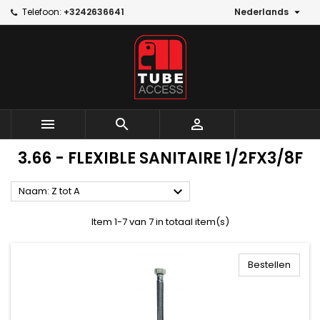

Telefoon:
+3242636641
Nederlands



3.66 - FLEXIBLE SANITAIRE 1/2FX3/8F

Naam: Z tot A
Item 1-7 van 7 in totaal item(s)
Bestellen