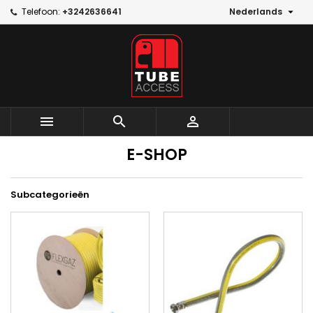

Telefoon:
+3242636641
Nederlands



E-SHOP
Subcategorieën