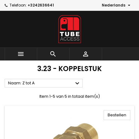

Telefoon:
+3242636641
Nederlands



3.23 - KOPPELSTUK

Naam: Z tot A
Item 1-5 van 5 in totaal item(s)
Bestellen