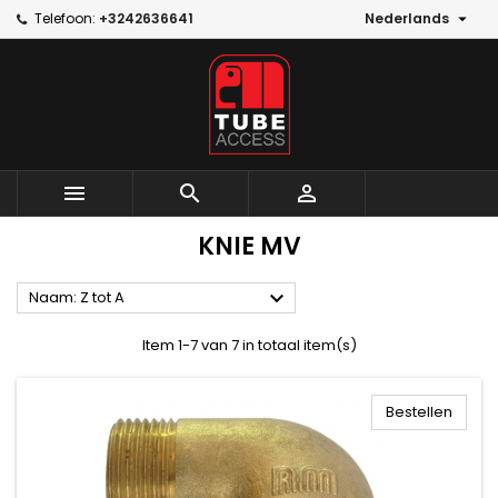

Telefoon:
+3242636641
Nederlands



KNIE MV

Naam: Z tot A
Item 1-7 van 7 in totaal item(s)
Bestellen