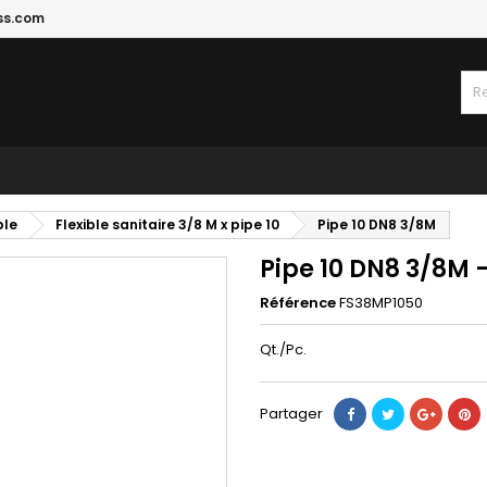
ss.com
ble
Flexible sanitaire 3/8 M x pipe 10
Pipe 10 DN8 3/8M
Pipe 10 DN8 3/8M 
Référence
FS38MP1050
Qt./Pc.
Partager