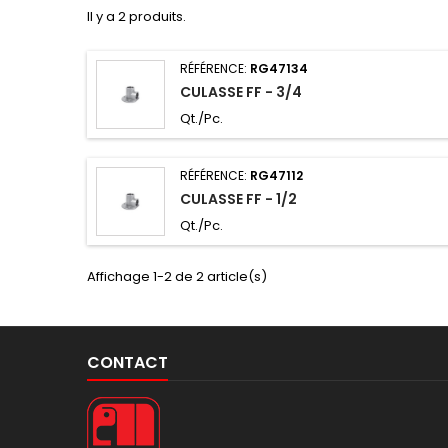
Il y a 2 produits.
RÉFÉRENCE:
RG47134
CULASSE FF - 3/4
Qt./Pc.
RÉFÉRENCE:
RG47112
CULASSE FF - 1/2
Qt./Pc.
Affichage 1-2 de 2 article(s)
CONTACT